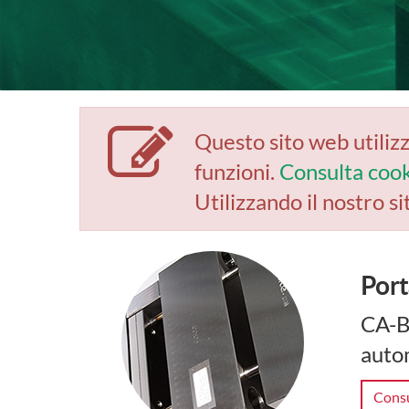
Questo sito web utilizz
funzioni.
Consulta cook
Utilizzando il nostro si
Port
CA-BE
autom
Consu