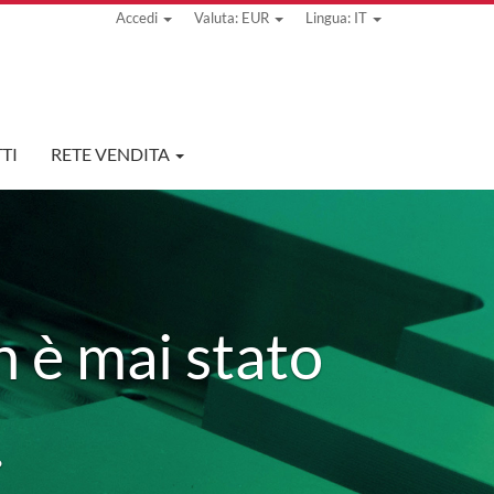
Accedi
Valuta: EUR
Lingua: IT
TI
RETE VENDITA
 è mai stato
.