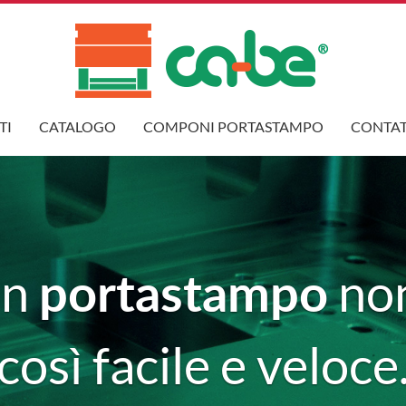
TI
CATALOGO
COMPONI PORTASTAMPO
CONTAT
portastampo
un
non
così facile e veloce