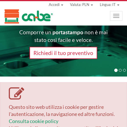
Accedi
Valuta: PLN
Lingua: IT
Toggle
naviga
portastampo
Comporre un
non è mai
stato così facile e veloce.
Richiedi il tuo preventivo
Questo sito web utilizza i cookie per gestire
l'autenticazione, la navigazione ed altre funzioni.
Consulta cookie policy